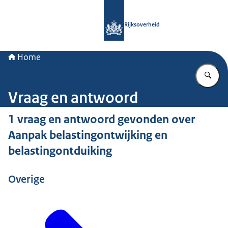
Naar de homepage van Rijksoverheid
Rijksoverheid
Home
Vu
Vraag en antwoord
1 vraag en antwoord gevonden over
Aanpak belastingontwijking en
belastingontduiking
Overige