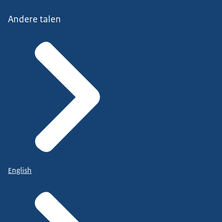
Andere talen
English