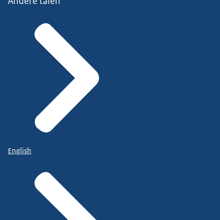
Andere talen
English