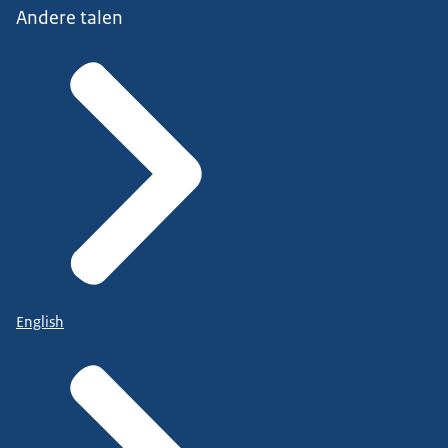
Andere talen
English