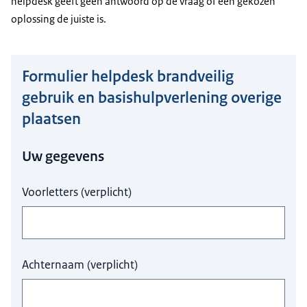
helpdesk geeft geen antwoord op de vraag of een gekozen
oplossing de juiste is.
Formulier helpdesk brandveilig
Hier niets invullen a.u.b.
gebruik en basishulpverlening overige
plaatsen
Uw gegevens
Voorletters
(
verplicht
)
Achternaam
(
verplicht
)