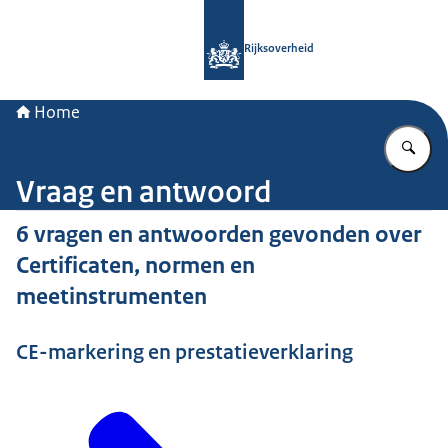
Naar de homepage van Rijksoverheid
Rijksoverheid
Home
Vu
Vraag en antwoord
6 vragen en antwoorden gevonden over
Certificaten, normen en
meetinstrumenten
CE-markering en prestatieverklaring