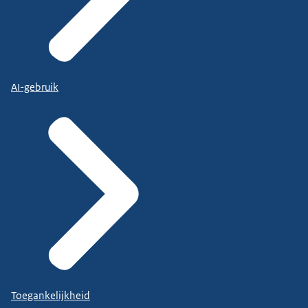
AI-gebruik
Toegankelijkheid