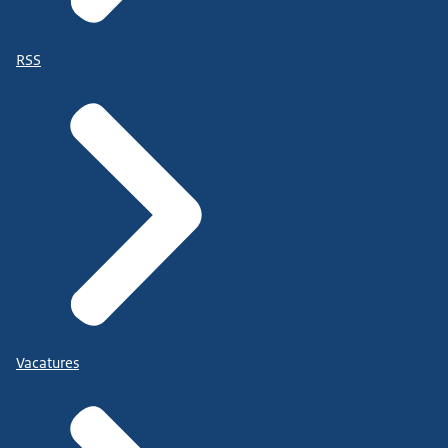
RSS
Vacatures