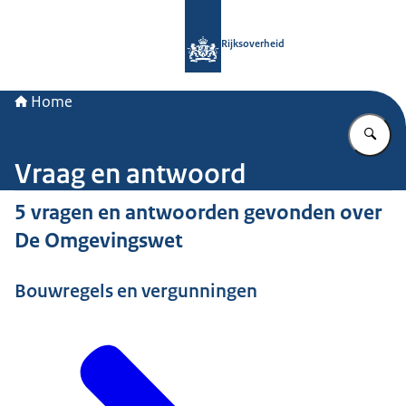
Naar de homepage van Rijksoverheid
Rijksoverheid
Home
Vu
Vraag en antwoord
5 vragen en antwoorden gevonden over
De Omgevingswet
Bouwregels en vergunningen