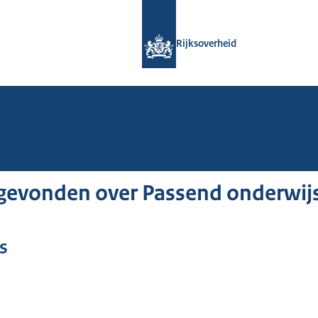
Naar de homepage van Rijksoverheid
Rijksoverheid
gevonden over Passend onderwij
s