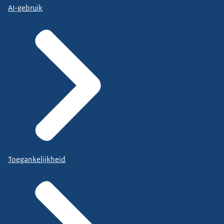
AI-gebruik
Toegankelijkheid