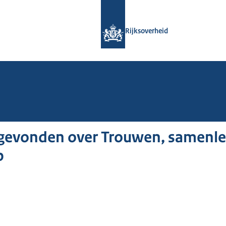
Naar de homepage van Rijksoverheid
Rijksoverheid
gevonden over Trouwen, samenle
p