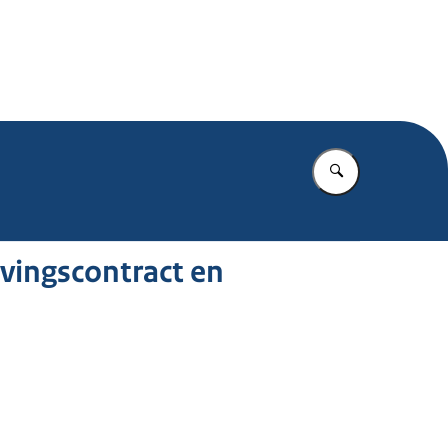
.nl
Vul in wat u z
vingscontract en