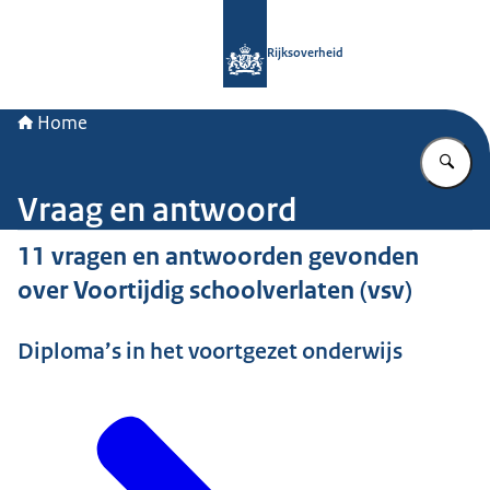
Naar de homepage van Rijksoverheid
Rijksoverheid
Home
Vu
Vraag en antwoord
11 vragen en antwoorden gevonden
over Voortijdig schoolverlaten (vsv)
Diploma’s in het voortgezet onderwijs