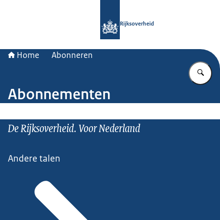
Naar de homepage van Rijksoverheid
Rijksoverheid
Home
Abonneren
Vu
Abonnementen
De Rijksoverheid. Voor Nederland
Andere talen