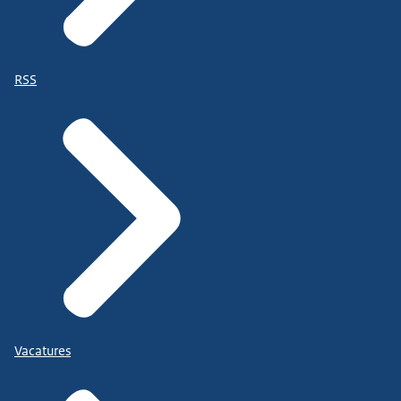
RSS
Vacatures