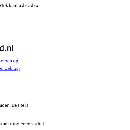
 Ook kunt u de video
d.nl
neren op
en weblogs
.
uden. De site is
kunt u indienen via het