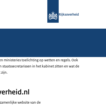
Naar de homepage van Rijksoverheid
Rijksoverheid
n ministeries toelichting op wetten en regels. Ook
n staatssecretarissen in het kabinet zitten en wat de
 zijn.
verheid.nl
gezamenlijke website van de