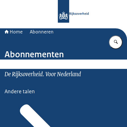
Naar de homepage van Rijksoverheid
Rijksoverheid
Home
Abonneren
Vu
Abonnementen
De Rijksoverheid. Voor Nederland
Andere talen