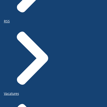
RSS
Vacatures