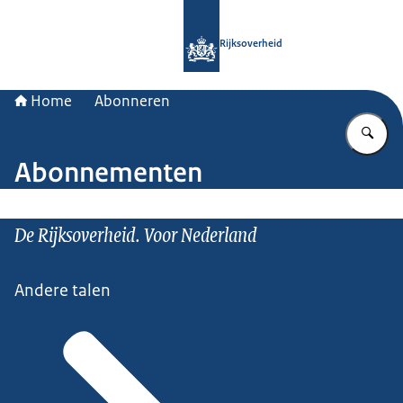
Naar de homepage van Rijksoverheid
Rijksoverheid
Home
Abonneren
Vu
Abonnementen
De Rijksoverheid. Voor Nederland
Andere talen