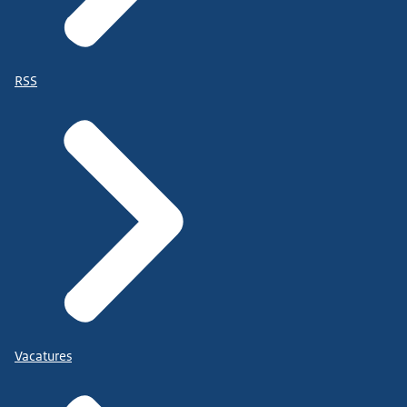
RSS
Vacatures