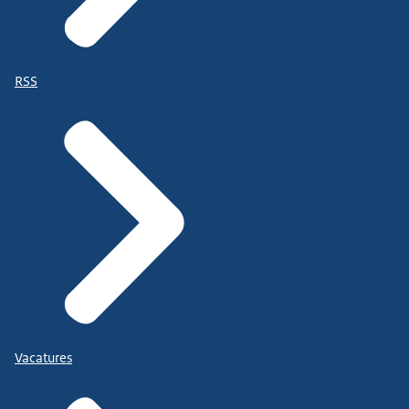
RSS
Vacatures