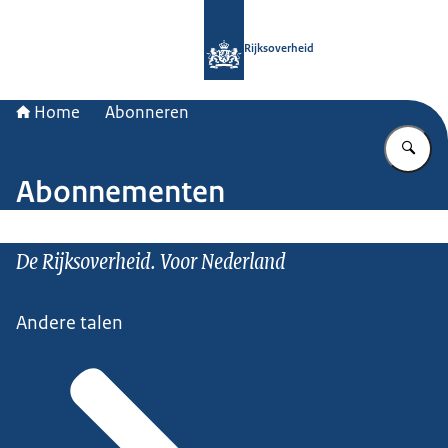
Naar de homepage van Rijksoverheid
Rijksoverheid
Home
Abonneren
Vu
Abonnementen
De Rijksoverheid. Voor Nederland
Andere talen