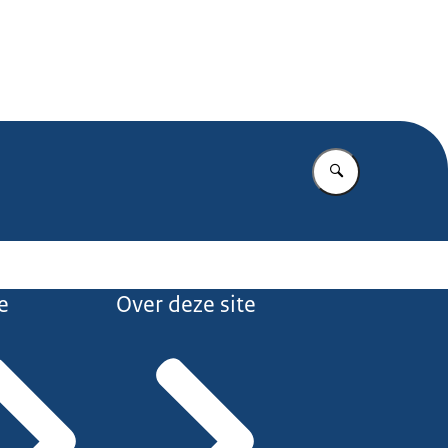
.nl
Vul in wat u z
e
Over deze site