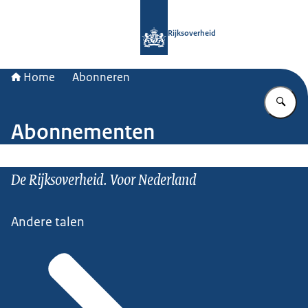
Naar de homepage van Rijksoverheid
Rijksoverheid
Home
Abonneren
Vu
Abonnementen
De Rijksoverheid. Voor Nederland
Andere talen