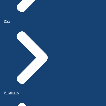
RSS
Vacatures