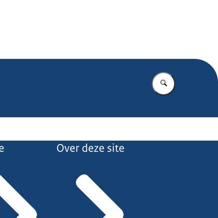
.nl
Vul in wat u z
e
Over deze site