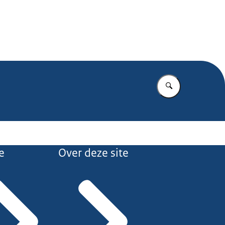
.nl
Vul in wat u z
e
Over deze site