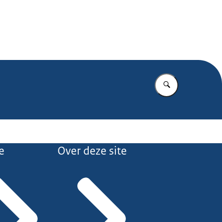
.nl
Vul in wat u z
e
Over deze site