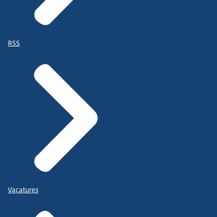
RSS
Vacatures