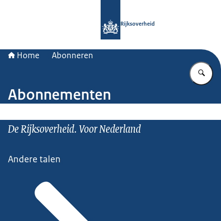
Naar de homepage van Rijksoverheid
Rijksoverheid
Home
Abonneren
Vu
Abonnementen
De Rijksoverheid. Voor Nederland
Andere talen