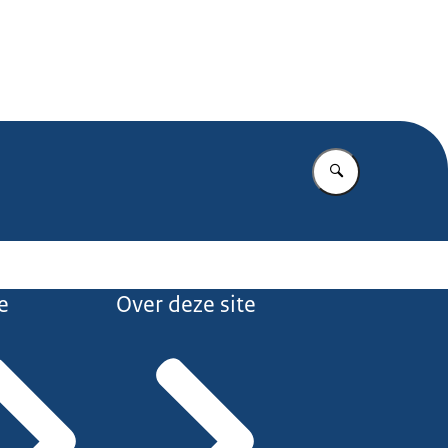
.nl
Vul in wat u z
e
Over deze site