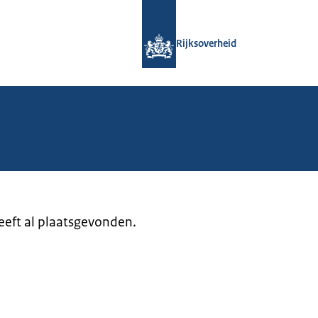
Naar de homepage van Rijksoverheid
Rijksoverheid
heeft al plaatsgevonden.