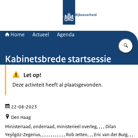
Naar de homepage van Rijksoverheid
Rijksoverheid
Home
Actueel
Agenda
Vu
Kabinetsbrede startsessie
Let op!
Deze activiteit heeft al plaatsgevonden.
22-08-2023
Den Haag
Ministerraad, onderraad, ministerieel overleg
, , , , Dilan
Yeşilgöz-Zegerius, , , , , , , , , , , , Rob Jetten, , , Eric van der Burg, , ,