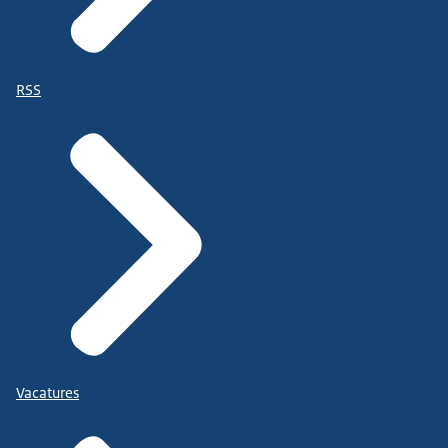
RSS
Vacatures