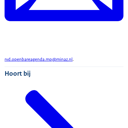
rvd.openbareagenda.mp@minaz.nl
.
Hoort bij