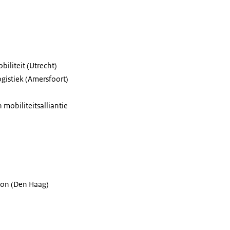
iliteit (Utrecht)
ogistiek (Amersfoort)
 mobiliteitsalliantie
ton (Den Haag)