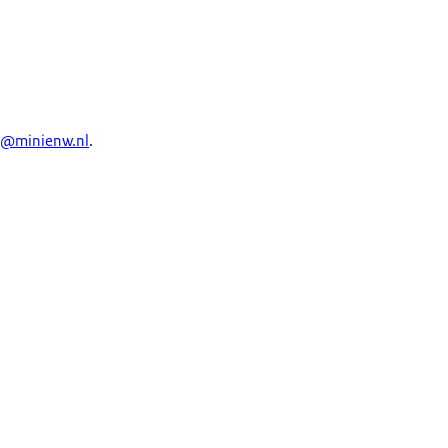
a@minienw.nl
.