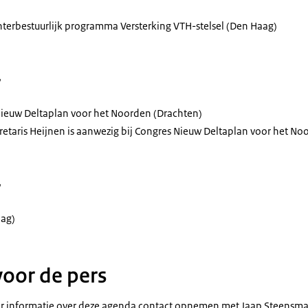
nterbestuurlijk programma Versterking VTH-stelsel (Den Haag)
r
ieuw Deltaplan voor het Noorden (Drachten)
retaris Heijnen is aanwezig bij Congres Nieuw Deltaplan voor het No
r
ag)
voor de pers
 informatie over deze agenda contact opnemen met Jaap Steensma 