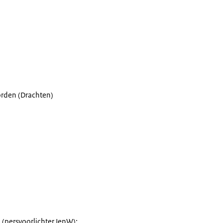
orden (Drachten)
(persvoorlichter IenW):