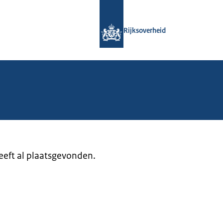
Naar de homepage van Rijksoverheid
Rijksoverheid
heeft al plaatsgevonden.