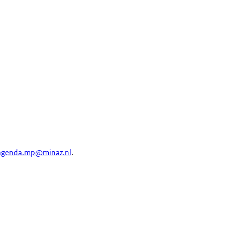
agenda.mp@minaz.nl
.