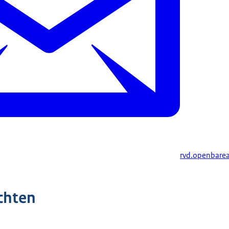
rvd.openbare
chten