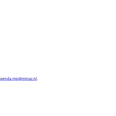
agenda.mp@minaz.nl
.