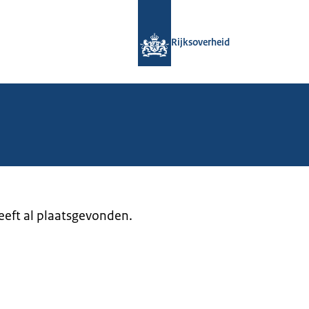
Naar de homepage van Rijksoverheid
Rijksoverheid
heeft al plaatsgevonden.