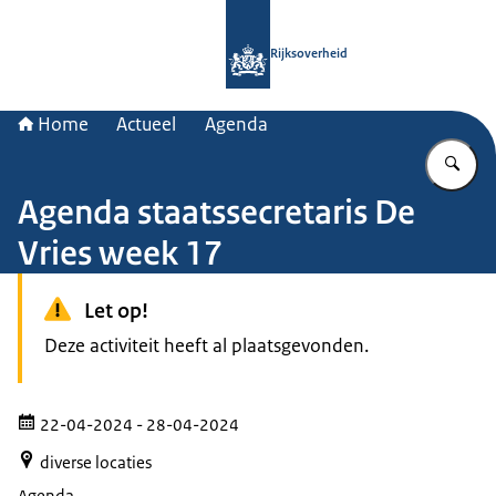
Naar de homepage van Rijksoverheid
Rijksoverheid
Home
Actueel
Agenda
Vu
Agenda staatssecretaris De
Vries week 17
Let op!
Deze activiteit heeft al plaatsgevonden.
22-04-2024
- 28-04-2024
diverse locaties
Agenda