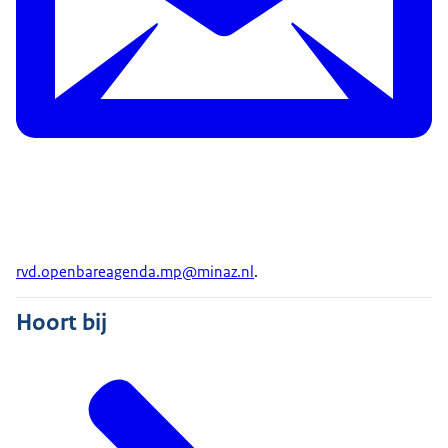
rvd.openbareagenda.mp@minaz.nl
.
Hoort bij