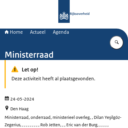
Naar de homepage van Rijksoverheid
Rijksoverheid
Home
Actueel
Agenda
Vu
Ministerraad
Let op!
Deze activiteit heeft al plaatsgevonden.
24-05-2024
Den Haag
Ministerraad, onderraad, ministerieel overleg
, , Dilan Yeşilgöz-
Zegerius, , , , , , , , , , Rob Jetten, , , Eric van der Burg, , , , , ,