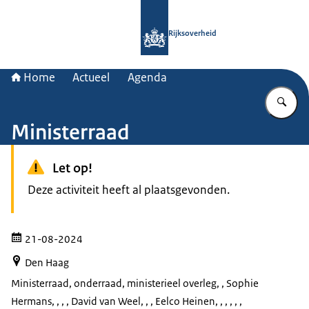
Naar de homepage van Rijksoverheid
Rijksoverheid
Home
Actueel
Agenda
Vu
Ministerraad
Let op!
Deze activiteit heeft al plaatsgevonden.
21-08-2024
Den Haag
Ministerraad, onderraad, ministerieel overleg
, , Sophie
Hermans, , , , David van Weel, , , Eelco Heinen, , , , , ,