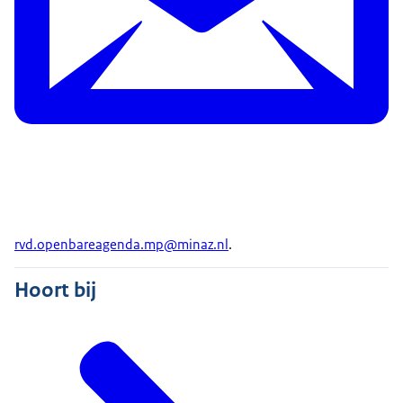
rvd.openbareagenda.mp@minaz.nl
.
Hoort bij