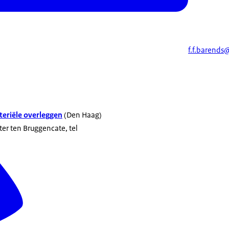
f.f.barends
eriële overleggen
(Den Haag)
ter ten Bruggencate, tel