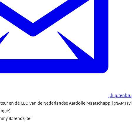
j.h.p.tenb
cteur en de
CEO
van de Nederlandse Aardolie Maatschappij (NAM) (vi
ogie)
mmy Barends, tel