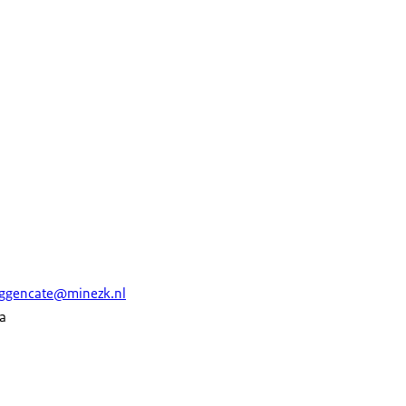
ruggencate@minezk.nl
a