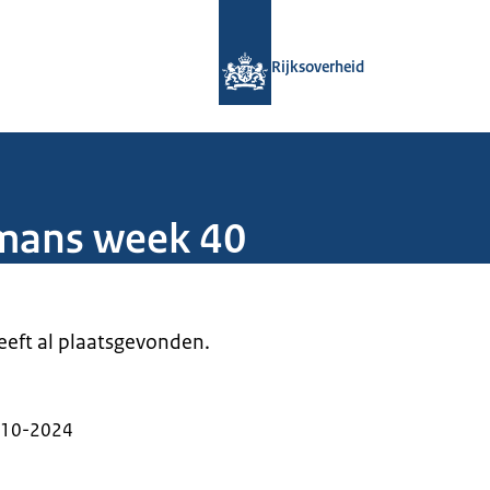
Naar de homepage van Rijksoverheid
Rijksoverheid
mans week 40
heeft al plaatsgevonden.
-10-2024