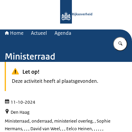
Naar de homepage van Rijksoverheid
Rijksoverheid
Home
Actueel
Agenda
Vu
Ministerraad
Let op!
Deze activiteit heeft al plaatsgevonden.
11-10-2024
Den Haag
Ministerraad, onderraad, ministerieel overleg
, , Sophie
Hermans, , , , David van Weel, , , Eelco Heinen, , , , , ,