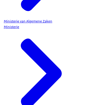
betalingsherinnering bij verkeersboetes. Met deze
en andere maatregelen willen wij voorkomen dat
schulden razendsnel kunnen oplopen. We hebben
Ministerie van Algemene Zaken
ook gesproken over het wetsvoorstel om de
Ministerie
kerndoelen in het onderwijs te herzien. In het
Regeerprogramma is afgesproken dat we de
kwaliteit van het onderwijs gaan verbeteren. Het
kabinet kiest voor een focus op lezen, schrijven en
rekenen, in alle vakken. Die basisvaardigheden
staan onder druk. Maar om succes te hebben op
school én om mee te kunnen doen in de
samenleving, is het essentieel dat alle leerlingen
goed kunnen lezen, schrijven en rekenen. Te veel
leerlingen kunnen dat niet meer. Staatssecretaris
Paul werkt hard aan de herziening van het
curriculum op scholen, dus heel concreet gaat het
dan over wat leerlingen moeten kennen en