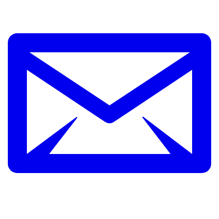
kabinetsperiode. Onze afdronk is dat wij een goed
en inhoudelijk debat hebben gevoerd. En dat wij
na de eerdere debatten hierover met de Tweede
Kamer verder kunnen gaan met de uitvoering van
de afspraken die eerder in het
Hoofdlijnenakkoord zijn gemaakt. Dat geldt ook
voor de afspraken over het asielbeleid. Onze
doelstellingen zijn helder: het moet sneller,
strenger en soberder. Daarom gaan wij door met
de voorbereiding van de noodwetgeving. Dat is de
route die is gekozen en waarop wij door willen
gaan. Dat heb ik in het debat met de Eerste Kamer
ook benadrukt. Maar uiteraard zullen we in
besluitvorming alle adviezen, uitspraken en
aangenomen moties van de Kamers zorgvuldig
meewegen. Vanzelfsprekend geef ik dus ook
gehoor aan de oproep van de senaat om hun