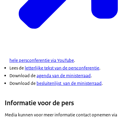
staakt het vuren waarbij alle gijzelaars vrijkomen.
Dat staakt het vuren is ook van groot belang voor
het op gang brengen van humanitaire hulp in
Gaza. Er zijn terechte zorgen over toenemend
antisemitisme in onze samenleving. Dat bleek ook
uit de motie die de Tweede Kamer deze week over
dit onderwerp indiende tijdens de
begrotingsbehandeling van mijn departement.
hele persconferentie via YouTube
.
Het kabinet zal nog dit jaar een themasessie over
Lees de
letterlijke tekst van de persconferentie
.
antisemitisme organiseren, samen met joodse
Download de
agenda van de ministerraad
.
organisaties en vertegenwoordigers van onder
Download de
besluitenlijst van de ministerraad
.
meer universiteiten, hogescholen en het openbaar
vervoer, en ik verwacht daarmee met concrete
Informatie voor de pers
afspraken uit te komen. Vandaag hebben wij in de
ministerraad teruggeblikt op het debat in de Eerste
Media kunnen voor meer informatie contact opnemen via
Kamer over de Rijksbegroting voor volgend jaar en
over het Regeerprogramma voor de komende