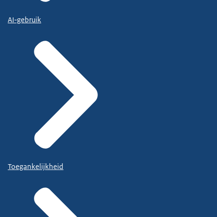
AI-gebruik
Toegankelijkheid