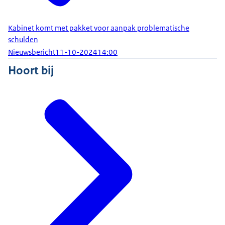
onderdeel was ook dit jaar weer het Koninklijk
Huis. Ik heb de Kamer een uitgebreide brief
Kabinet komt met pakket voor aanpak problematische
toegezegd over de werking van de ministeriële
schulden
verantwoordelijkheid, mede gericht op de
Nieuwsbericht
11-10-2024
14:00
toekomst. Het gaat om complexe materie, waar ik
Hoort bij
echt de tijd voor wil nemen. Daar hoort u later dus
meer over.
Dan over de ministerraadsagenda van vandaag.
Ten eerste hebben wij ingestemd met een
uitgebreid pakket aan maatregelen om het aantal
huishoudens met problematische schulden terug
te dringen. Daarvoor wordt structureel 75 miljoen
euro vrijgemaakt. Dat geld wordt onder meer
ingezet voor zogenaamde vroegsignalering.
Gemeenten kunnen daarmee sneller en beter hulp
bieden aan mensen met geldzorgen. Ook komt er
een integraal schuldenoverzicht en een gratis