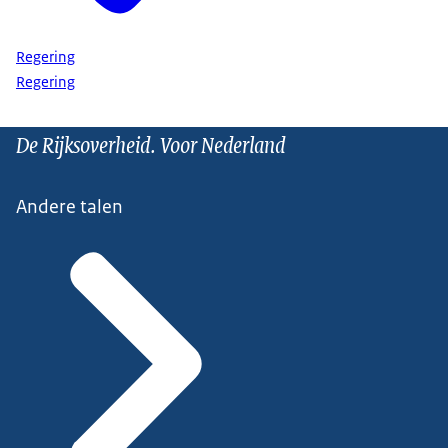
kunnen. De staatssecretaris zal het wetsvoorstel nu
voor advies aan de Raad van State zenden.
Regering
Na afloop van deze persconferentie ontvang ik de
Regering
aankomend voorzitter van de Europese Raad
António Costa voor een eerste kennismaking.
De Rijksoverheid. Voor Nederland
Vanaf 1 december neemt hij het stokje over van
Charles Michel. Volgende week staat voor een
Andere talen
groot deel in het teken van Europese
verplichtingen. Woensdag ben ik in Brussel voor
de bijeenkomst met de Gulf Cooperation Council,
donderdag en vrijdag is de Europese Raad van
Regeringsleiders, en natuurlijk ook het
voorafgaande Kamerdebat. Daar staan onder
meer migratie, de oorlog in Oekraïne en de situatie
in het Midden-Oosten op de agenda. Omdat ik die
vrijdag in Brussel ben, wordt de wekelijkse
ministerraad verplaatst naar de maandag erop,