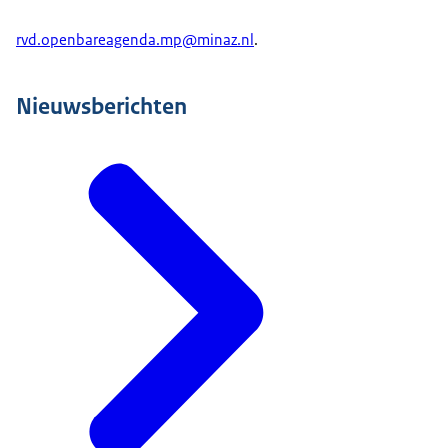
motie nadrukkelijk mee te nemen in de
besluitvorming. Dat zal uiterlijk in de laatste week
rvd.openbareagenda.mp@minaz.nl
.
voor het Herfstreces zijn. Vanmorgen wekte een
ongelukkige uitspraak van de minister van VWS
Nieuwsberichten
over het proces rondom de noodwetgeving een
verkeerde indruk. Daar hebben we na afloop van
de ministerraad samen nog even kort over
gesproken. De minister heeft zojuist gezegd dat ze
dat niet zo had moeten doen. Ze heeft benadrukt
juist veel respect te hebben voor het parlement.
Het traject van de noodwetgeving handelen we de
komende twee weken zorgvuldig af in de
ministerraad, daarna zijn de Raad van State en
vervolgens de beide Kamers aan zet.
Verder heb ik deze week een debat gehad met de
Tweede Kamer over de begroting van mijn
ministerie en van de Koning. Het belangrijkste