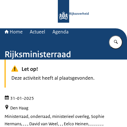
Naar de homepage van Rijksoverheid
Rijksoverheid
Home
Actueel
Agenda
Vu
Rijksministerraad
Let op!
Deze activiteit heeft al plaatsgevonden.
31-01-2025
Den Haag
Ministerraad, onderraad, ministerieel overleg
, Sophie
Hermans, , , , David van Weel, , , Eelco Heinen, , , , , , , ,