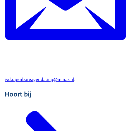
rvd.openbareagenda.mp@minaz.nl
.
Hoort bij