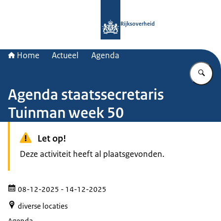
Naar de homepage van Rijksoverheid
Rijksoverheid
Home
Actueel
Agenda
Vu
Agenda staatssecretaris
Tuinman week 50
Let op!
Deze activiteit heeft al plaatsgevonden.
08-12-2025
- 14-12-2025
diverse locaties
Agenda