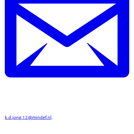
k.d.jong.12@mindef.nl
.