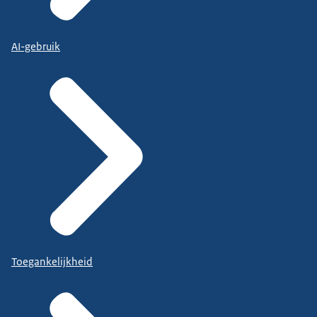
AI-gebruik
Toegankelijkheid