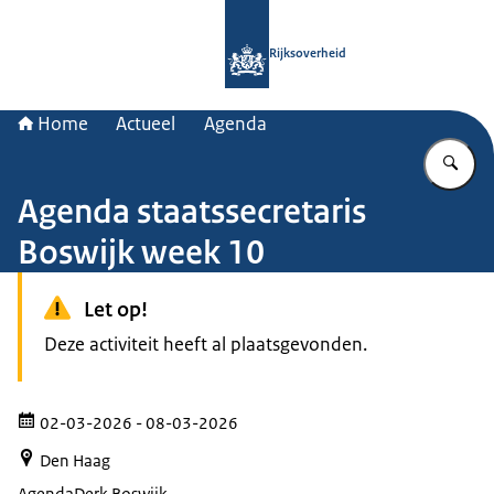
Naar de homepage van Rijksoverheid
Rijksoverheid
Home
Actueel
Agenda
Vu
Agenda staatssecretaris
Boswijk week 10
Let op!
Deze activiteit heeft al plaatsgevonden.
02-03-2026
- 08-03-2026
Den Haag
Agenda
Derk Boswijk