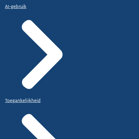
AI-gebruik
Toegankelijkheid