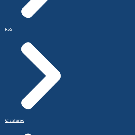
RSS
Vacatures