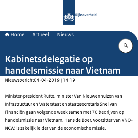
Naar de homepage van Rijksoverheid
Rijksoverheid
Home
Actueel
Nieuws
Vu
Kabinetsdelegatie op
handelsmissie naar Vietnam
Nieuwsbericht
04-04-2019 | 14:19
Minister-president Rutte, minister Van Nieuwenhuizen van
Infrastructuur en Waterstaat en staatssecretaris Snel van
Financiën gaan volgende week samen met 70 bedrijven op
handelsmissie naar Vietnam. Hans de Boer, voorzitter van VNO-
NCW, is zakelijk leider van de economische missie.