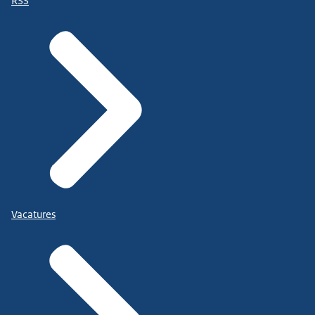
RSS
Vacatures