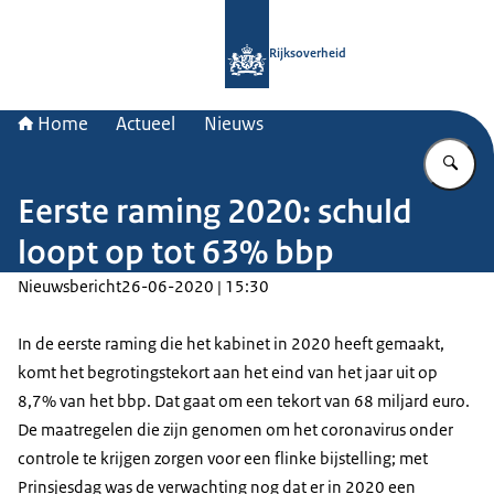
Naar de homepage van Rijksoverheid
Rijksoverheid
Home
Actueel
Nieuws
Vu
Eerste raming 2020: schuld
loopt op tot 63% bbp
Nieuwsbericht
26-06-2020 | 15:30
In de eerste raming die het kabinet in 2020 heeft gemaakt,
komt het begrotingstekort aan het eind van het jaar uit op
8,7% van het bbp. Dat gaat om een tekort van 68 miljard euro.
De maatregelen die zijn genomen om het coronavirus onder
controle te krijgen zorgen voor een flinke bijstelling; met
Prinsjesdag was de verwachting nog dat er in 2020 een