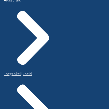
AI-gebruik
Toegankelijkheid