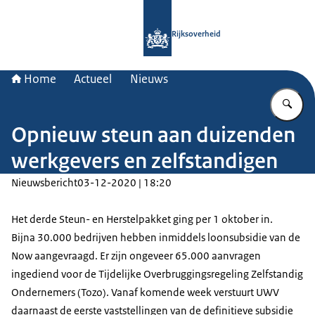
Naar de homepage van Rijksoverheid
Rijksoverheid
Home
Actueel
Nieuws
Vu
Opnieuw steun aan duizenden
werkgevers en zelfstandigen
Nieuwsbericht
03-12-2020 | 18:20
Het derde Steun- en Herstelpakket ging per 1 oktober in.
Bijna 30.000 bedrijven hebben inmiddels loonsubsidie van de
Now aangevraagd. Er zijn ongeveer 65.000 aanvragen
ingediend voor de Tijdelijke Overbruggingsregeling Zelfstandig
Ondernemers (Tozo). Vanaf komende week verstuurt UWV
daarnaast de eerste vaststellingen van de definitieve subsidie