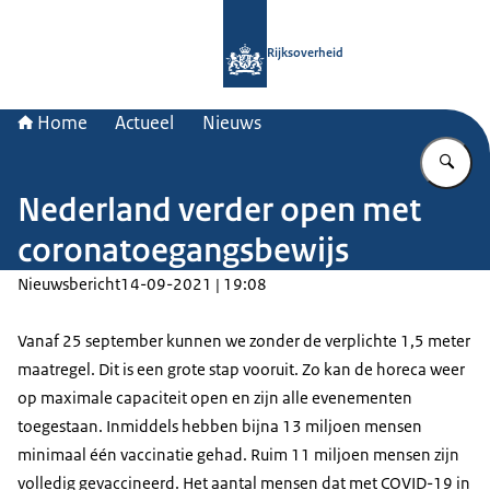
Naar de homepage van Rijksoverheid
Rijksoverheid
Home
Actueel
Nieuws
Vu
Nederland verder open met
coronatoegangsbewijs
Nieuwsbericht
14-09-2021 | 19:08
Vanaf 25 september kunnen we zonder de verplichte 1,5 meter
maatregel. Dit is een grote stap vooruit. Zo kan de horeca weer
op maximale capaciteit open en zijn alle evenementen
toegestaan. Inmiddels hebben bijna 13 miljoen mensen
minimaal één vaccinatie gehad. Ruim 11 miljoen mensen zijn
volledig gevaccineerd. Het aantal mensen dat met COVID-19 in