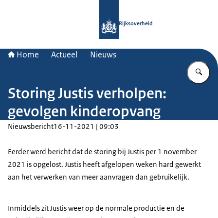
Naar de homepage van Rijksoverheid
Rijksoverheid
Home
Actueel
Nieuws
Vu
Storing Justis verholpen:
gevolgen kinderopvang
Nieuwsbericht
16-11-2021 | 09:03
Eerder werd bericht dat de storing bij Justis per 1 november
2021 is opgelost. Justis heeft afgelopen weken hard gewerkt
aan het verwerken van meer aanvragen dan gebruikelijk.
Inmiddels zit Justis weer op de normale productie en de