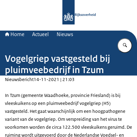
Naar de homepage van Rijksoverheid
Rijksoverheid
Home
Actueel
Nieuws
Vu
Vogelgriep vastgesteld bij
pluimveebedrijf in Tzum
Nieuwsbericht
14-11-2021 | 21:03
In Tzum (gemeente Waadhoeke, provincie Friesland) is bij
vleeskuikens op een pluimveebedrijf vogelgriep (H5)
vastgesteld. Het gaat waarschijnlijk om een hoogpathogene
variant van de vogelgriep. Om verspreiding van het virus te
voorkomen worden de circa 122.500 vleeskuikens geruimd. De
ruiming wordt uitgevoerd door de Nederlandse Voedsel- en