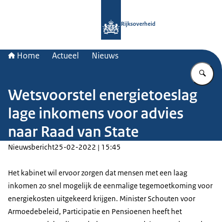
Naar de homepage van Rijksoverheid
Rijksoverheid
Home
Actueel
Nieuws
Vu
Wetsvoorstel energietoeslag
lage inkomens voor advies
naar Raad van State
Nieuwsbericht
25-02-2022 | 15:45
Het kabinet wil ervoor zorgen dat mensen met een laag
inkomen zo snel mogelijk de eenmalige tegemoetkoming voor
energiekosten uitgekeerd krijgen. Minister Schouten voor
Armoedebeleid, Participatie en Pensioenen heeft het