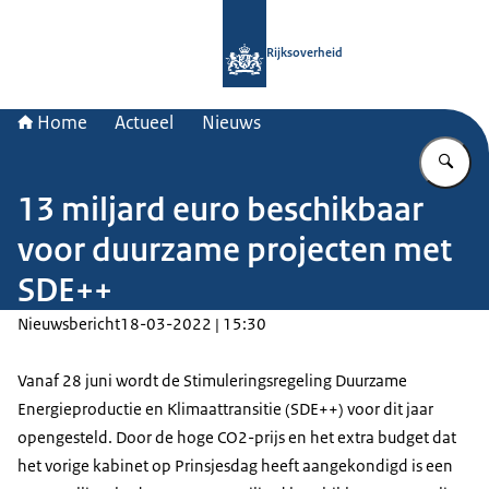
Naar de homepage van Rijksoverheid
Rijksoverheid
Home
Actueel
Nieuws
Vu
13 miljard euro beschikbaar
voor duurzame projecten met
SDE++
Nieuwsbericht
18-03-2022 | 15:30
Vanaf 28 juni wordt de Stimuleringsregeling Duurzame
Energieproductie en Klimaattransitie (SDE++) voor dit jaar
opengesteld. Door de hoge CO2-prijs en het extra budget dat
het vorige kabinet op Prinsjesdag heeft aangekondigd is een