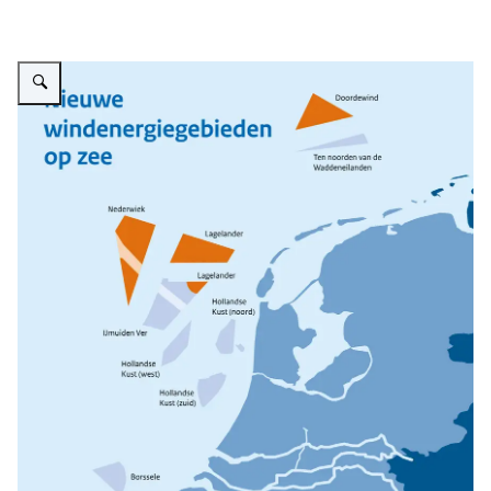
Vergroot afbeelding Nieuwe windenergiegebieden op de Noordzee