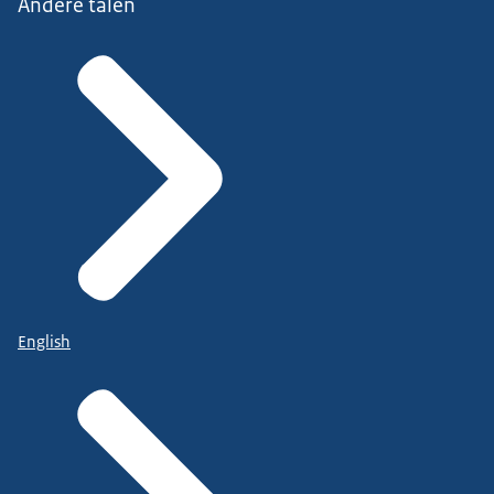
Andere talen
English