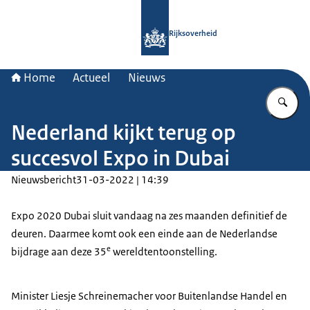
Naar de homepage van Rijksoverheid
Rijksoverheid
Home
Actueel
Nieuws
Vu
Nederland kijkt terug op
succesvol Expo in Dubai
Nieuwsbericht
31-03-2022 | 14:39
Expo 2020 Dubai sluit vandaag na zes maanden definitief de
deuren. Daarmee komt ook een einde aan de Nederlandse
e
bijdrage aan deze 35
wereldtentoonstelling.
Minister Liesje Schreinemacher voor Buitenlandse Handel en