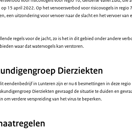
rsverbod voor risicovogels voor regio 10, Gelderse Vallei Zuid, die a
op 15 april 2022. Op het vervoersverbod voor risicovogels in regio 7
en, een uitzondering voor vervoer naar de slacht en het vervoer van
ende regels voor de jacht, zo is het in dit gebied onder andere ver
ebieden waar dat watervogels kan verstoren.
undigengroep Dierziekten
t eendenbedrijf in Lunteren zijn er nu 6 besmettingen in deze regio 
kundigengroep Dierziekten gevraagd de situatie te duiden en gevraa
n om verdere verspreiding van het virus te beperken.
maatregelen