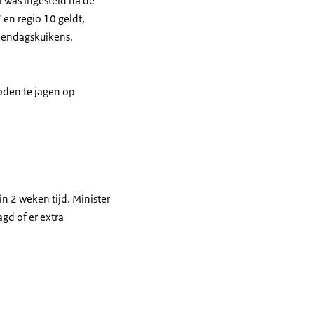
l was ingesteld na de
 en regio 10 geldt,
 eendagskuikens.
boden te jagen op
in 2 weken tijd. Minister
gd of er extra