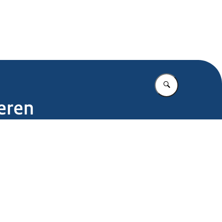
.nl
Vul in wat u z
teren