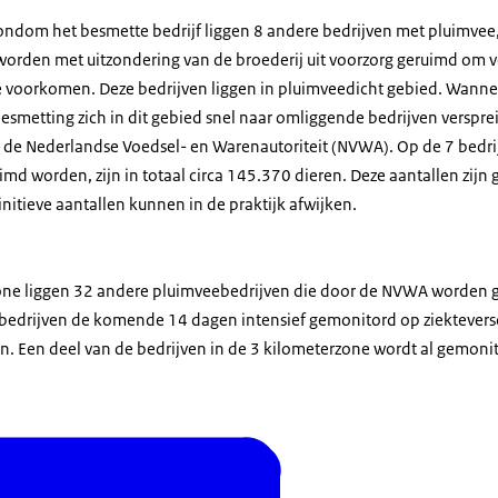
rondom het besmette bedrijf liggen 8 andere bedrijven met pluimve
 worden met uitzondering van de broederij uit voorzorg geruimd om v
 voorkomen. Deze bedrijven liggen in pluimveedicht gebied. Wanneer
esmetting zich in dit gebied snel naar omliggende bedrijven verspr
de Nederlandse Voedsel- en Warenautoriteit (NVWA). Op de 7 bedrij
imd worden, zijn in totaal circa 145.370 dieren. Deze aantallen zijn
initieve aantallen kunnen in de praktijk afwijken.
one liggen 32 andere pluimveebedrijven die door de NVWA worden g
bedrijven de komende 14 dagen intensief gemonitord op ziekteversc
n. Een deel van de bedrijven in de 3 kilometerzone wordt al gemoni