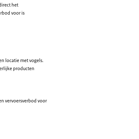
irect het
rbod voor is
n locatie met vogels.
erlijke producten
een vervoersverbod voor