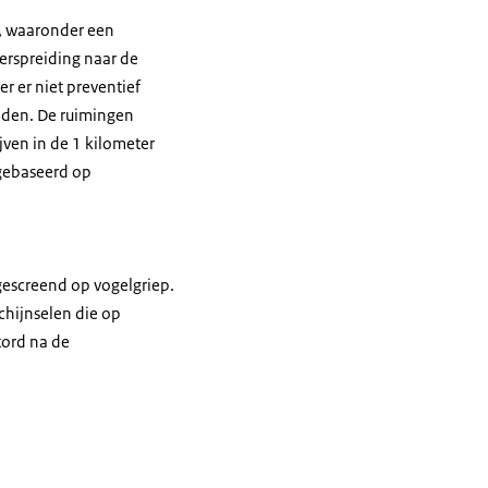
e, waaronder een
erspreiding naar de
 er niet preventief
eiden. De ruimingen
ven in de 1 kilometer
 gebaseerd op
escreend op vogelgriep.
hijnselen die op
tord na de