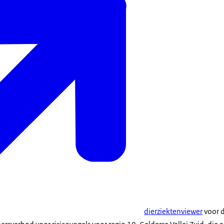
dierziektenviewer
voor d