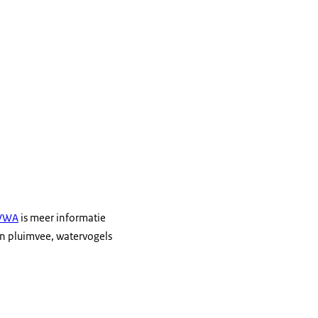
NVWA
is meer informatie
an pluimvee, watervogels