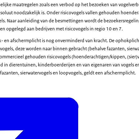
ndelijke maatregelen zoals een verbod op het bezoeken van vogelverbl
 absoluut noodzakelijk is. Onder risicovogels vallen gehouden hoender
els. Naar aanleiding van de besmettingen wordt de bezoekersregeli
en opgelegd aan bedrijven met risicovogels in regio 10 en 7.
- en afschermplicht is nog onverminderd van kracht. De ophokplich
ogels, deze worden naar binnen gebracht (behalve fazanten, sierwa
commercieel gehouden risicovogels (hoenderachtigen/kippen, (sier)
ld in dierentuinen, kinderboerderijen en van eigenaren van vogels e
zanten, sierwatervogels en loopvogels, geldt een afschermplicht.