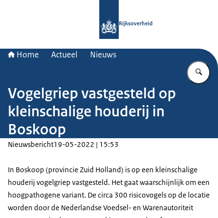
Naar de homepage van Rijksoverheid
Rijksoverheid
Home
Actueel
Nieuws
Vu
Vogelgriep vastgesteld op
kleinschalige houderij in
Boskoop
Nieuwsbericht
19-05-2022 | 15:53
In Boskoop (provincie Zuid Holland) is op een kleinschalige
houderij vogelgriep vastgesteld. Het gaat waarschijnlijk om een
hoogpathogene variant. De circa 300 risicovogels op de locatie
worden door de Nederlandse Voedsel- en Warenautoriteit