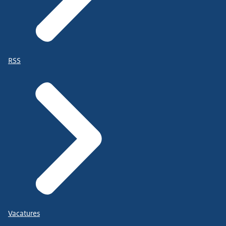
RSS
Vacatures