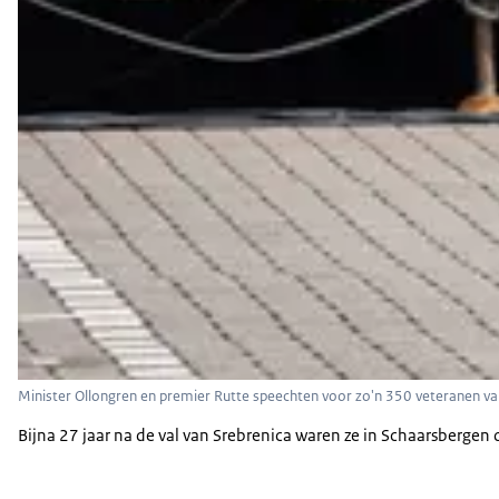
Minister Ollongren en premier Rutte speechten voor zo'n 350 veteranen van
Bijna 27 jaar na de val van Srebrenica waren ze in Schaarsbergen 