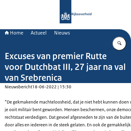
Naar de homepage van Rijksoverheid
Rijksoverheid
Home
Actueel
Nieuws
Vu
Excuses van premier Rutte
voor Dutchbat III, 27 jaar na val
van Srebrenica
Nieuwsbericht
18-06-2022 | 15:30
“De gekmakende machteloosheid, dat je niet hebt kunnen doen
je ooit militair bent geworden. Mensen beschermen, onze democ
rechtstaat verdedigen. Dat gevoel afgesneden te zijn van de buit
door alles en iedereen in de steek gelaten. En ook de gemakkelij