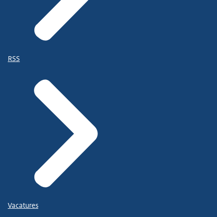
RSS
Vacatures