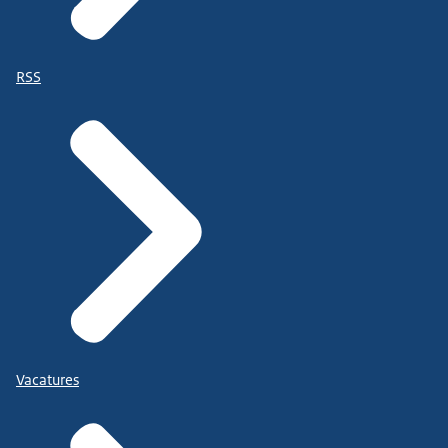
RSS
Vacatures