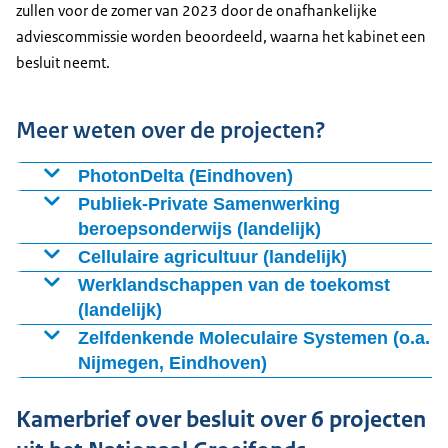
zullen voor de zomer van 2023 door de onafhankelijke
adviescommissie worden beoordeeld, waarna het kabinet een
besluit neemt.
Meer weten over de projecten?
PhotonDelta (Eindhoven)
Publiek-Private Samenwerking
beroepsonderwijs (landelijk)
Het gaat om het opschalen van bestaande
Cellulaire agricultuur (landelijk)
Dit is de techniek voor het kweken van cellen zonder
Werklandschappen van de toekomst
tussenkomst van dieren om tot een dier- en
(landelijk)
planeetvriendelijker vlees- of melkproduct te komen.
Dit project beoogt een
Zelfdenkende Moleculaire Systemen (o.a.
Het project
Nijmegen, Eindhoven)
Nederland heeft een sterke positie in (moleculaire)
Kamerbrief over besluit over 6 projecten
scheikunde waarbij onderzoek wordt toegepast in
duurzame materialen en de chemie zoals in verf en